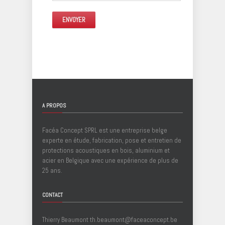
A PROPOS
Facéa Concept SPRL est une entreprise belge
experte en étude, fabrication, pose et entretien de
protections acoustiques en bois, aluminium et
acier en Belgique avec une expérience de plus de
25 ans.
CONTACT
Thierry Beaumont
th.beaumont@faceaconcept.be